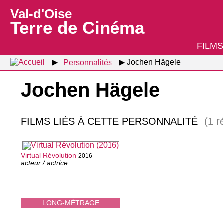
Val-d'Oise
Terre de Cinéma
FILMS
Personnalités
Jochen Hägele
Jochen Hägele
FILMS LIÉS À CETTE PERSONNALITÉ
(1 r
Virtual Révolution
2016
acteur / actrice
LONG-MÉTRAGE