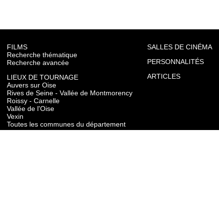
FILMS
SALLES DE CINÉMA
Recherche thématique
PERSONNALITÉS
Recherche avancée
ARTICLES
LIEUX DE TOURNAGE
Auvers sur Oise
Rives de Seine - Vallée de Montmorency
Roissy - Carnelle
Vallée de l'Oise
Vexin
Toutes les communes du département
TOURISME
Auvers sur Oise
Rives de Seine - Vallée de Montmorency
Roissy - Carnelle
Vallée de l'Oise
Vexin
CONTACT