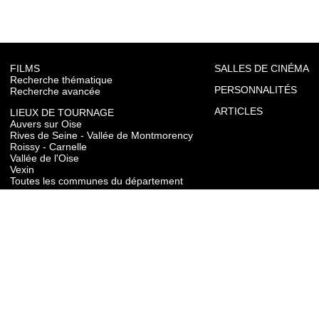
FILMS
SALLES DE CINÉMA
Recherche thématique
PERSONNALITÉS
Recherche avancée
ARTICLES
LIEUX DE TOURNAGE
Auvers sur Oise
Rives de Seine - Vallée de Montmorency
Roissy - Carnelle
Vallée de l'Oise
Vexin
Toutes les communes du département
TOURISME
Auvers sur Oise
Rives de Seine - Vallée de Montmorency
Roissy - Carnelle
Vallée de l'Oise
Vexin
CONTACT