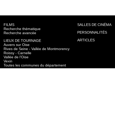
FILMS
SALLES DE CINÉMA
Recherche thématique
PERSONNALITÉS
Recherche avancée
ARTICLES
LIEUX DE TOURNAGE
Auvers sur Oise
Rives de Seine - Vallée de Montmorency
Roissy - Carnelle
Vallée de l'Oise
Vexin
Toutes les communes du département
TOURISME
Auvers sur Oise
Rives de Seine - Vallée de Montmorency
Roissy - Carnelle
Vallée de l'Oise
Vexin
CONTACT