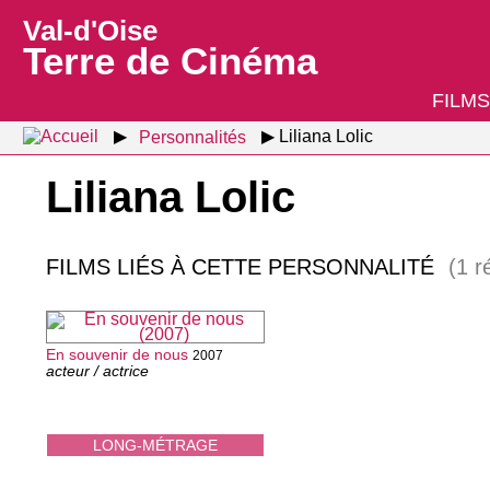
Val-d'Oise
Terre de Cinéma
FILMS
Personnalités
Liliana Lolic
Liliana Lolic
FILMS LIÉS À CETTE PERSONNALITÉ
(1 r
En souvenir de nous
2007
acteur / actrice
LONG-MÉTRAGE