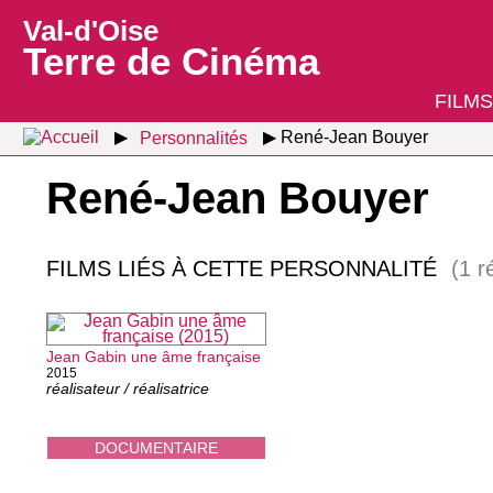
Val-d'Oise
Terre de Cinéma
FILMS
Personnalités
René-Jean Bouyer
René-Jean Bouyer
FILMS LIÉS À CETTE PERSONNALITÉ
(1 r
Jean Gabin une âme française
2015
réalisateur / réalisatrice
DOCUMENTAIRE