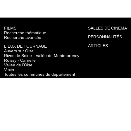
FILMS
SALLES DE CINÉMA
Recherche thématique
PERSONNALITÉS
Recherche avancée
ARTICLES
LIEUX DE TOURNAGE
Auvers sur Oise
Rives de Seine - Vallée de Montmorency
Roissy - Carnelle
Vallée de l'Oise
Vexin
Toutes les communes du département
TOURISME
Auvers sur Oise
Rives de Seine - Vallée de Montmorency
Roissy - Carnelle
Vallée de l'Oise
Vexin
CONTACT