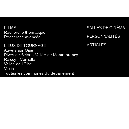
FILMS
SALLES DE CINÉMA
Recherche thématique
PERSONNALITÉS
Recherche avancée
ARTICLES
LIEUX DE TOURNAGE
Auvers sur Oise
Rives de Seine - Vallée de Montmorency
Roissy - Carnelle
Vallée de l'Oise
Vexin
Toutes les communes du département
TOURISME
Auvers sur Oise
Rives de Seine - Vallée de Montmorency
Roissy - Carnelle
Vallée de l'Oise
Vexin
CONTACT