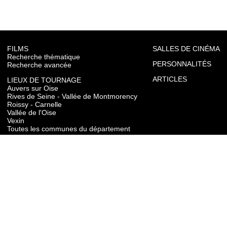
FILMS
SALLES DE CINÉMA
Recherche thématique
PERSONNALITÉS
Recherche avancée
ARTICLES
LIEUX DE TOURNAGE
Auvers sur Oise
Rives de Seine - Vallée de Montmorency
Roissy - Carnelle
Vallée de l'Oise
Vexin
Toutes les communes du département
TOURISME
Auvers sur Oise
Rives de Seine - Vallée de Montmorency
Roissy - Carnelle
Vallée de l'Oise
Vexin
CONTACT