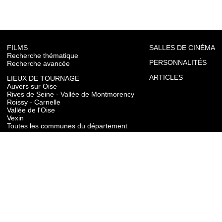
FILMS
SALLES DE CINÉMA
Recherche thématique
PERSONNALITÉS
Recherche avancée
ARTICLES
LIEUX DE TOURNAGE
Auvers sur Oise
Rives de Seine - Vallée de Montmorency
Roissy - Carnelle
Vallée de l'Oise
Vexin
Toutes les communes du département
TOURISME
Auvers sur Oise
Rives de Seine - Vallée de Montmorency
Roissy - Carnelle
Vallée de l'Oise
Vexin
CONTACT