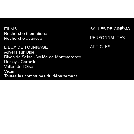
FILMS
SALLES DE CINÉMA
Recherche thématique
PERSONNALITÉS
Recherche avancée
ARTICLES
LIEUX DE TOURNAGE
Auvers sur Oise
Rives de Seine - Vallée de Montmorency
Roissy - Carnelle
Vallée de l'Oise
Vexin
Toutes les communes du département
TOURISME
Auvers sur Oise
Rives de Seine - Vallée de Montmorency
Roissy - Carnelle
Vallée de l'Oise
Vexin
CONTACT