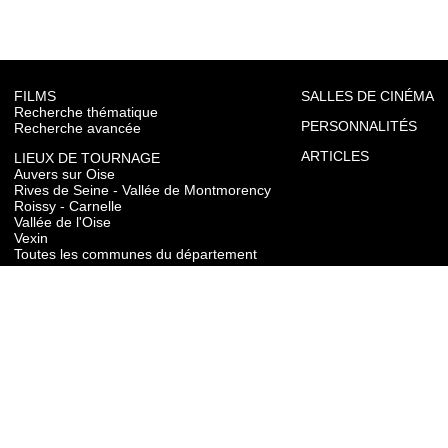
FILMS
SALLES DE CINÉMA
Recherche thématique
PERSONNALITÉS
Recherche avancée
ARTICLES
LIEUX DE TOURNAGE
Auvers sur Oise
Rives de Seine - Vallée de Montmorency
Roissy - Carnelle
Vallée de l'Oise
Vexin
Toutes les communes du département
TOURISME
Auvers sur Oise
Rives de Seine - Vallée de Montmorency
Roissy - Carnelle
Vallée de l'Oise
Vexin
CONTACT