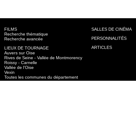
FILMS
SALLES DE CINÉMA
Recherche thématique
PERSONNALITÉS
Recherche avancée
ARTICLES
LIEUX DE TOURNAGE
Auvers sur Oise
Rives de Seine - Vallée de Montmorency
Roissy - Carnelle
Vallée de l'Oise
Vexin
Toutes les communes du département
TOURISME
Auvers sur Oise
Rives de Seine - Vallée de Montmorency
Roissy - Carnelle
Vallée de l'Oise
Vexin
CONTACT