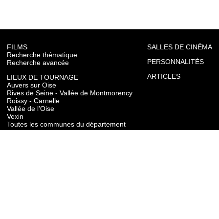
FILMS
SALLES DE CINÉMA
Recherche thématique
PERSONNALITÉS
Recherche avancée
ARTICLES
LIEUX DE TOURNAGE
Auvers sur Oise
Rives de Seine - Vallée de Montmorency
Roissy - Carnelle
Vallée de l'Oise
Vexin
Toutes les communes du département
TOURISME
Auvers sur Oise
Rives de Seine - Vallée de Montmorency
Roissy - Carnelle
Vallée de l'Oise
Vexin
CONTACT