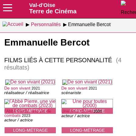
Val-d'Oise
Terre de Cinéma
Personnalités
Emmanuelle Bercot
Emmanuelle Bercot
FILMS LIÉS À CETTE PERSONNALITÉ
(4
résultats)
De son vivant
De son vivant
2021
2021
réalisateur / réalisatrice
scénariste
LONG-MÉTRAGE
LONG-MÉTRAGE
l'Abbé Pierre, une vie de
Une pour toutes
2000
combats
acteur / actrice
2023
acteur / actrice
LONG-MÉTRAGE
LONG-MÉTRAGE