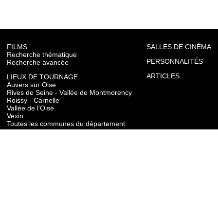
FILMS
SALLES DE CINÉMA
Recherche thématique
PERSONNALITÉS
Recherche avancée
ARTICLES
LIEUX DE TOURNAGE
Auvers sur Oise
Rives de Seine - Vallée de Montmorency
Roissy - Carnelle
Vallée de l'Oise
Vexin
Toutes les communes du département
TOURISME
Auvers sur Oise
Rives de Seine - Vallée de Montmorency
Roissy - Carnelle
Vallée de l'Oise
Vexin
CONTACT