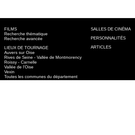
FILMS
SALLES DE CINÉMA
Recherche thématique
PERSONNALITÉS
Recherche avancée
ARTICLES
LIEUX DE TOURNAGE
Auvers sur Oise
Rives de Seine - Vallée de Montmorency
Roissy - Carnelle
Vallée de l'Oise
Vexin
Toutes les communes du département
TOURISME
Auvers sur Oise
Rives de Seine - Vallée de Montmorency
Roissy - Carnelle
Vallée de l'Oise
Vexin
CONTACT