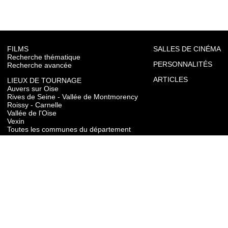
FILMS
SALLES DE CINÉMA
Recherche thématique
PERSONNALITÉS
Recherche avancée
ARTICLES
LIEUX DE TOURNAGE
Auvers sur Oise
Rives de Seine - Vallée de Montmorency
Roissy - Carnelle
Vallée de l'Oise
Vexin
Toutes les communes du département
TOURISME
Auvers sur Oise
Rives de Seine - Vallée de Montmorency
Roissy - Carnelle
Vallée de l'Oise
Vexin
CONTACT