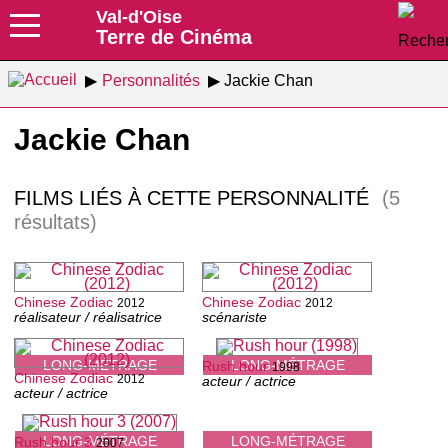
Val-d'Oise
Terre de Cinéma
Personnalités
Jackie Chan
Jackie Chan
FILMS LIÉS À CETTE PERSONNALITÉ
(5
résultats)
Chinese Zodiac
Chinese Zodiac
2012
2012
réalisateur / réalisatrice
scénariste
LONG-MÉTRAGE
LONG-MÉTRAGE
Rush hour
1998
Chinese Zodiac
2012
acteur / actrice
acteur / actrice
LONG-MÉTRAGE
LONG-MÉTRAGE
Rush hour 3
2007