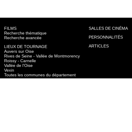
FILMS
SALLES DE CINÉMA
Recherche thématique
PERSONNALITÉS
Recherche avancée
ARTICLES
LIEUX DE TOURNAGE
Auvers sur Oise
Rives de Seine - Vallée de Montmorency
Roissy - Carnelle
Vallée de l'Oise
Vexin
Toutes les communes du département
TOURISME
Auvers sur Oise
Rives de Seine - Vallée de Montmorency
Roissy - Carnelle
Vallée de l'Oise
Vexin
CONTACT