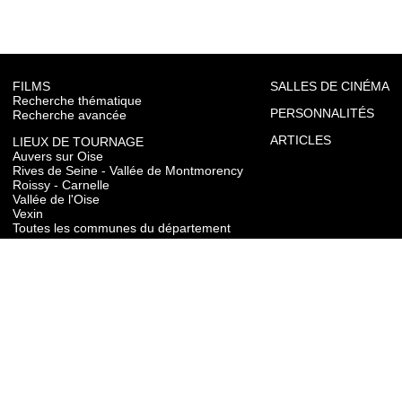
FILMS
SALLES DE CINÉMA
Recherche thématique
PERSONNALITÉS
Recherche avancée
ARTICLES
LIEUX DE TOURNAGE
Auvers sur Oise
Rives de Seine - Vallée de Montmorency
Roissy - Carnelle
Vallée de l'Oise
Vexin
Toutes les communes du département
TOURISME
Auvers sur Oise
Rives de Seine - Vallée de Montmorency
Roissy - Carnelle
Vallée de l'Oise
Vexin
CONTACT