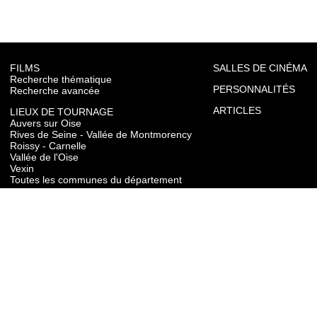
FILMS
SALLES DE CINÉMA
Recherche thématique
PERSONNALITÉS
Recherche avancée
ARTICLES
LIEUX DE TOURNAGE
Auvers sur Oise
Rives de Seine - Vallée de Montmorency
Roissy - Carnelle
Vallée de l'Oise
Vexin
Toutes les communes du département
TOURISME
Auvers sur Oise
Rives de Seine - Vallée de Montmorency
Roissy - Carnelle
Vallée de l'Oise
Vexin
CONTACT