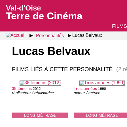
Val-d'Oise
Terre de Cinéma
FILMS
Personnalités
Lucas Belvaux
Lucas Belvaux
FILMS LIÉS À CETTE PERSONNALITÉ
(2 r
38 témoins
Trois années
2012
1990
réalisateur / réalisatrice
acteur / actrice
LONG-MÉTRAGE
LONG-MÉTRAGE