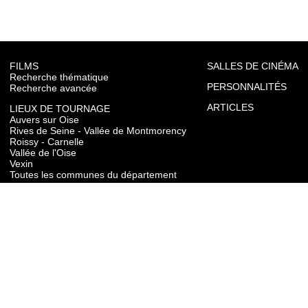
FILMS
SALLES DE CINÉMA
Recherche thématique
PERSONNALITÉS
Recherche avancée
ARTICLES
LIEUX DE TOURNAGE
Auvers sur Oise
Rives de Seine - Vallée de Montmorency
Roissy - Carnelle
Vallée de l'Oise
Vexin
Toutes les communes du département
TOURISME
Auvers sur Oise
Rives de Seine - Vallée de Montmorency
Roissy - Carnelle
Vallée de l'Oise
Vexin
CONTACT