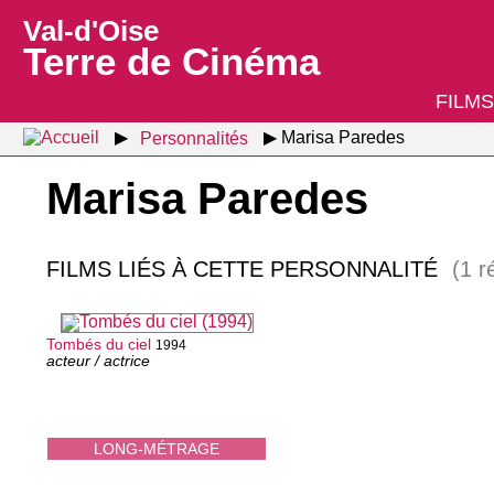
Val-d'Oise
Terre de Cinéma
FILMS
Personnalités
Marisa Paredes
Marisa Paredes
FILMS LIÉS À CETTE PERSONNALITÉ
(1 r
Tombés du ciel
1994
acteur / actrice
LONG-MÉTRAGE