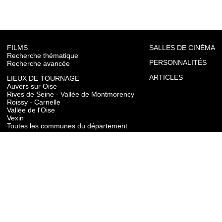
FILMS
SALLES DE CINÉMA
Recherche thématique
PERSONNALITÉS
Recherche avancée
ARTICLES
LIEUX DE TOURNAGE
Auvers sur Oise
Rives de Seine - Vallée de Montmorency
Roissy - Carnelle
Vallée de l'Oise
Vexin
Toutes les communes du département
TOURISME
Auvers sur Oise
Rives de Seine - Vallée de Montmorency
Roissy - Carnelle
Vallée de l'Oise
Vexin
CONTACT