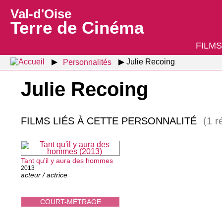
Val-d'Oise
Terre de Cinéma
FILMS
Personnalités
Julie Recoing
Julie Recoing
FILMS LIÉS À CETTE PERSONNALITÉ
(1 r
Tant qu'il y aura des hommes
2013
acteur / actrice
COURT-MÉTRAGE