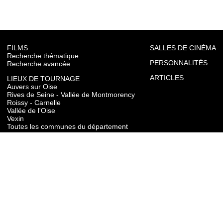
FILMS
SALLES DE CINÉMA
Recherche thématique
PERSONNALITÉS
Recherche avancée
ARTICLES
LIEUX DE TOURNAGE
Auvers sur Oise
Rives de Seine - Vallée de Montmorency
Roissy - Carnelle
Vallée de l'Oise
Vexin
Toutes les communes du département
TOURISME
Auvers sur Oise
Rives de Seine - Vallée de Montmorency
Roissy - Carnelle
Vallée de l'Oise
Vexin
CONTACT