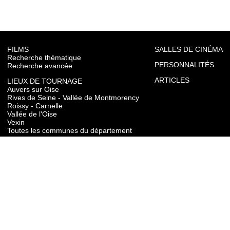
FILMS
SALLES DE CINÉMA
Recherche thématique
PERSONNALITÉS
Recherche avancée
ARTICLES
LIEUX DE TOURNAGE
Auvers sur Oise
Rives de Seine - Vallée de Montmorency
Roissy - Carnelle
Vallée de l'Oise
Vexin
Toutes les communes du département
TOURISME
Auvers sur Oise
Rives de Seine - Vallée de Montmorency
Roissy - Carnelle
Vallée de l'Oise
Vexin
CONTACT