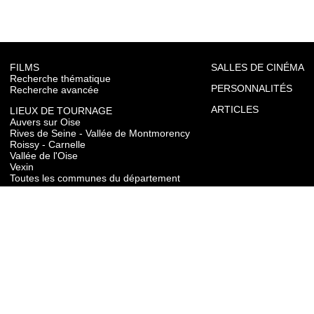
FILMS
SALLES DE CINÉMA
Recherche thématique
PERSONNALITÉS
Recherche avancée
ARTICLES
LIEUX DE TOURNAGE
Auvers sur Oise
Rives de Seine - Vallée de Montmorency
Roissy - Carnelle
Vallée de l'Oise
Vexin
Toutes les communes du département
TOURISME
Auvers sur Oise
Rives de Seine - Vallée de Montmorency
Roissy - Carnelle
Vallée de l'Oise
Vexin
CONTACT