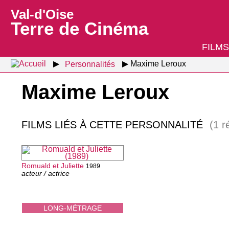
Val-d'Oise
Terre de Cinéma
FILMS
Personnalités
Maxime Leroux
Maxime Leroux
FILMS LIÉS À CETTE PERSONNALITÉ
(1 r
Romuald et Juliette
1989
acteur / actrice
LONG-MÉTRAGE