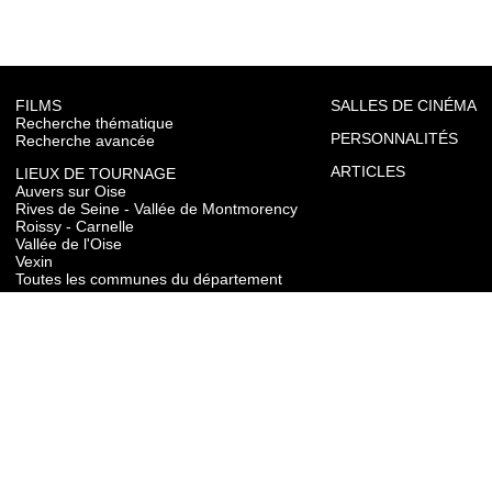
FILMS
SALLES DE CINÉMA
Recherche thématique
PERSONNALITÉS
Recherche avancée
ARTICLES
LIEUX DE TOURNAGE
Auvers sur Oise
Rives de Seine - Vallée de Montmorency
Roissy - Carnelle
Vallée de l'Oise
Vexin
Toutes les communes du département
TOURISME
Auvers sur Oise
Rives de Seine - Vallée de Montmorency
Roissy - Carnelle
Vallée de l'Oise
Vexin
CONTACT