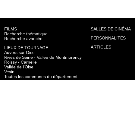
FILMS
SALLES DE CINÉMA
Recherche thématique
PERSONNALITÉS
Recherche avancée
ARTICLES
LIEUX DE TOURNAGE
Auvers sur Oise
Rives de Seine - Vallée de Montmorency
Roissy - Carnelle
Vallée de l'Oise
Vexin
Toutes les communes du département
TOURISME
Auvers sur Oise
Rives de Seine - Vallée de Montmorency
Roissy - Carnelle
Vallée de l'Oise
Vexin
CONTACT