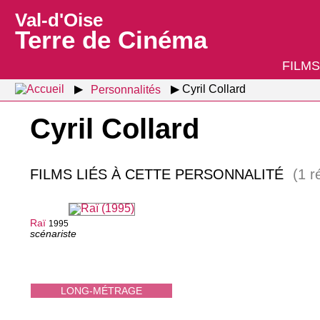
Val-d'Oise
Terre de Cinéma
FILMS
Personnalités
Cyril Collard
Cyril Collard
FILMS LIÉS À CETTE PERSONNALITÉ
(1 r
Raï
1995
scénariste
LONG-MÉTRAGE