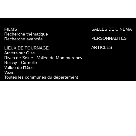
FILMS
SALLES DE CINÉMA
Recherche thématique
PERSONNALITÉS
Recherche avancée
ARTICLES
LIEUX DE TOURNAGE
Auvers sur Oise
Rives de Seine - Vallée de Montmorency
Roissy - Carnelle
Vallée de l'Oise
Vexin
Toutes les communes du département
TOURISME
Auvers sur Oise
Rives de Seine - Vallée de Montmorency
Roissy - Carnelle
Vallée de l'Oise
Vexin
CONTACT