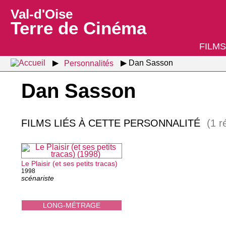
Val-d'Oise
Terre de Cinéma
FILMS
Personnalités
Dan Sasson
Dan Sasson
FILMS LIÉS À CETTE PERSONNALITÉ
(1 r
Le Plaisir (et ses petits tracas)
1998
scénariste
LONG-MÉTRAGE