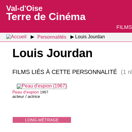
Val-d'Oise
Terre de Cinéma
FILMS
Personnalités
Louis Jourdan
Louis Jourdan
FILMS LIÉS À CETTE PERSONNALITÉ
(1 r
Peau d'espion
1967
acteur / actrice
LONG-MÉTRAGE