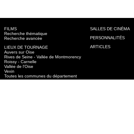
FILMS
SALLES DE CINÉMA
Recherche thématique
PERSONNALITÉS
Recherche avancée
ARTICLES
LIEUX DE TOURNAGE
Auvers sur Oise
Rives de Seine - Vallée de Montmorency
Roissy - Carnelle
Vallée de l'Oise
Vexin
Toutes les communes du département
TOURISME
Auvers sur Oise
Rives de Seine - Vallée de Montmorency
Roissy - Carnelle
Vallée de l'Oise
Vexin
CONTACT