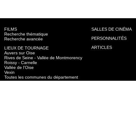
FILMS
SALLES DE CINÉMA
Recherche thématique
PERSONNALITÉS
Recherche avancée
ARTICLES
LIEUX DE TOURNAGE
Auvers sur Oise
Rives de Seine - Vallée de Montmorency
Roissy - Carnelle
Vallée de l'Oise
Vexin
Toutes les communes du département
TOURISME
Auvers sur Oise
Rives de Seine - Vallée de Montmorency
Roissy - Carnelle
Vallée de l'Oise
Vexin
CONTACT