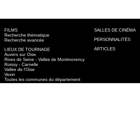
FILMS
SALLES DE CINÉMA
Recherche thématique
PERSONNALITÉS
Recherche avancée
ARTICLES
LIEUX DE TOURNAGE
Auvers sur Oise
Rives de Seine - Vallée de Montmorency
Roissy - Carnelle
Vallée de l'Oise
Vexin
Toutes les communes du département
TOURISME
Auvers sur Oise
Rives de Seine - Vallée de Montmorency
Roissy - Carnelle
Vallée de l'Oise
Vexin
CONTACT