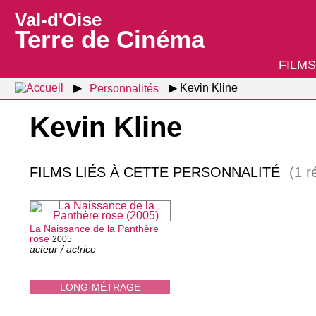
Val-d'Oise
Terre de Cinéma
FILMS
Personnalités
Kevin Kline
Kevin Kline
FILMS LIÉS À CETTE PERSONNALITÉ
(1 r
La Naissance de la Panthère
rose
2005
acteur / actrice
LONG-MÉTRAGE