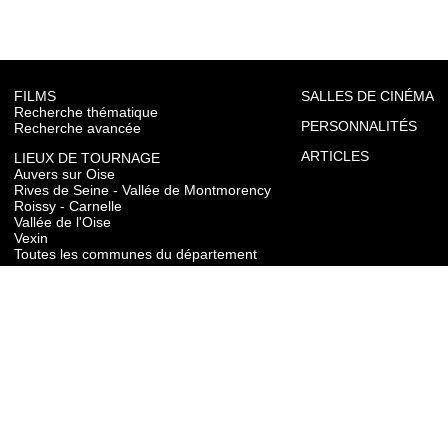
FILMS
SALLES DE CINÉMA
Recherche thématique
PERSONNALITÉS
Recherche avancée
ARTICLES
LIEUX DE TOURNAGE
Auvers sur Oise
Rives de Seine - Vallée de Montmorency
Roissy - Carnelle
Vallée de l'Oise
Vexin
Toutes les communes du département
TOURISME
Auvers sur Oise
Rives de Seine - Vallée de Montmorency
Roissy - Carnelle
Vallée de l'Oise
Vexin
CONTACT