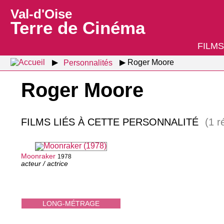
Val-d'Oise
Terre de Cinéma
FILMS
Personnalités
Roger Moore
Roger Moore
FILMS LIÉS À CETTE PERSONNALITÉ
(1 r
Moonraker
1978
acteur / actrice
LONG-MÉTRAGE