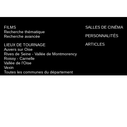
FILMS
SALLES DE CINÉMA
Recherche thématique
PERSONNALITÉS
Recherche avancée
ARTICLES
LIEUX DE TOURNAGE
Auvers sur Oise
Rives de Seine - Vallée de Montmorency
Roissy - Carnelle
Vallée de l'Oise
Vexin
Toutes les communes du département
TOURISME
Auvers sur Oise
Rives de Seine - Vallée de Montmorency
Roissy - Carnelle
Vallée de l'Oise
Vexin
CONTACT