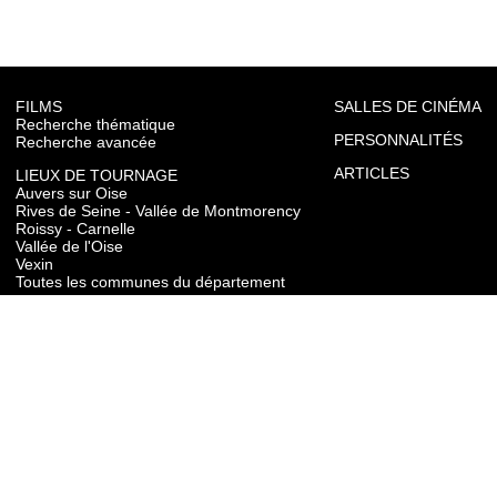
FILMS
SALLES DE CINÉMA
Recherche thématique
PERSONNALITÉS
Recherche avancée
ARTICLES
LIEUX DE TOURNAGE
Auvers sur Oise
Rives de Seine - Vallée de Montmorency
Roissy - Carnelle
Vallée de l'Oise
Vexin
Toutes les communes du département
TOURISME
Auvers sur Oise
Rives de Seine - Vallée de Montmorency
Roissy - Carnelle
Vallée de l'Oise
Vexin
CONTACT