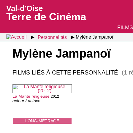
Val-d'Oise
Terre de Cinéma
FILMS
Personnalités
Mylène Jampanoï
Mylène Jampanoï
FILMS LIÉS À CETTE PERSONNALITÉ
(1 r
La Mante religieuse
2012
acteur / actrice
LONG-MÉTRAGE