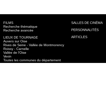
FILMS
SALLES DE CINÉMA
Recherche thématique
PERSONNALITÉS
Recherche avancée
ARTICLES
LIEUX DE TOURNAGE
Auvers sur Oise
Rives de Seine - Vallée de Montmorency
Roissy - Carnelle
Vallée de l'Oise
Vexin
Toutes les communes du département
TOURISME
Auvers sur Oise
Rives de Seine - Vallée de Montmorency
Roissy - Carnelle
Vallée de l'Oise
Vexin
CONTACT