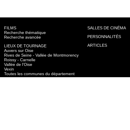
FILMS
SALLES DE CINÉMA
Recherche thématique
PERSONNALITÉS
Recherche avancée
ARTICLES
LIEUX DE TOURNAGE
Auvers sur Oise
Rives de Seine - Vallée de Montmorency
Roissy - Carnelle
Vallée de l'Oise
Vexin
Toutes les communes du département
TOURISME
Auvers sur Oise
Rives de Seine - Vallée de Montmorency
Roissy - Carnelle
Vallée de l'Oise
Vexin
CONTACT