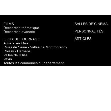
FILMS
SALLES DE CINÉMA
Recherche thématique
PERSONNALITÉS
Recherche avancée
ARTICLES
LIEUX DE TOURNAGE
Auvers sur Oise
Rives de Seine - Vallée de Montmorency
Roissy - Carnelle
Vallée de l'Oise
Vexin
Toutes les communes du département
TOURISME
Auvers sur Oise
Rives de Seine - Vallée de Montmorency
Roissy - Carnelle
Vallée de l'Oise
Vexin
CONTACT