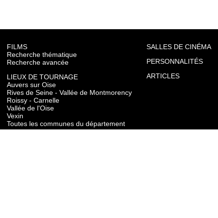
FILMS
SALLES DE CINÉMA
Recherche thématique
PERSONNALITÉS
Recherche avancée
ARTICLES
LIEUX DE TOURNAGE
Auvers sur Oise
Rives de Seine - Vallée de Montmorency
Roissy - Carnelle
Vallée de l'Oise
Vexin
Toutes les communes du département
TOURISME
Auvers sur Oise
Rives de Seine - Vallée de Montmorency
Roissy - Carnelle
Vallée de l'Oise
Vexin
CONTACT