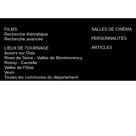
FILMS
SALLES DE CINÉMA
Recherche thématique
PERSONNALITÉS
Recherche avancée
ARTICLES
LIEUX DE TOURNAGE
Auvers sur Oise
Rives de Seine - Vallée de Montmorency
Roissy - Carnelle
Vallée de l'Oise
Vexin
Toutes les communes du département
TOURISME
Auvers sur Oise
Rives de Seine - Vallée de Montmorency
Roissy - Carnelle
Vallée de l'Oise
Vexin
CONTACT