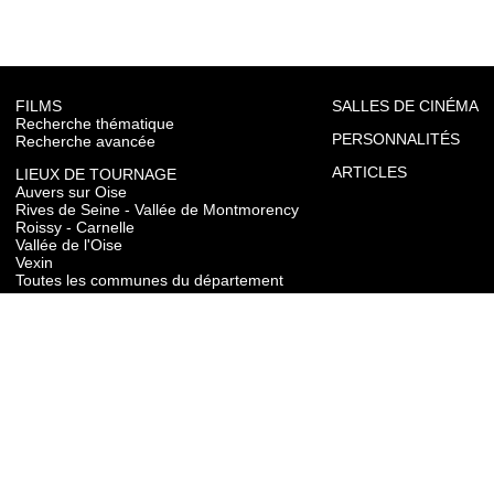
FILMS
SALLES DE CINÉMA
Recherche thématique
PERSONNALITÉS
Recherche avancée
ARTICLES
LIEUX DE TOURNAGE
Auvers sur Oise
Rives de Seine - Vallée de Montmorency
Roissy - Carnelle
Vallée de l'Oise
Vexin
Toutes les communes du département
TOURISME
Auvers sur Oise
Rives de Seine - Vallée de Montmorency
Roissy - Carnelle
Vallée de l'Oise
Vexin
CONTACT